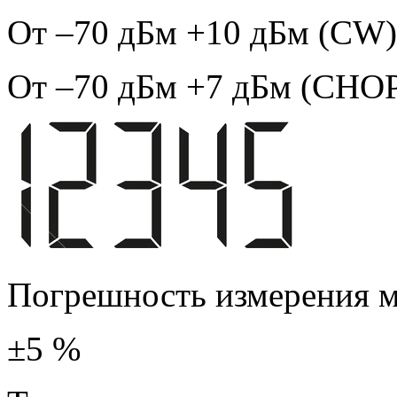
От –70 дБм +10 дБм
(CW)
От –70 дБм +7 дБм (CHO
Погрешность измерения 
±5 %