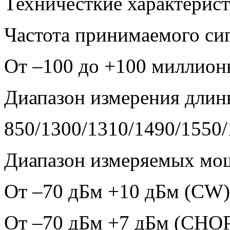
Техничесткие характерис
Частота принимаемого си
От –100 до +100 миллион
Диапазон измерения длин
850/1300/1310/1490/1550
Диапазон измеряемых мо
От –70 дБм +10 дБм
(CW)
От –70 дБм +7 дБм (CHO